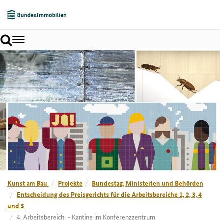
Toggle
navigation
Kunst am Bau
Projekte
Bundestag, Ministerien und Behörden
Entscheidung des Preisgerichts für die Arbeitsbereiche 1, 2, 3, 4
und 5
4. Arbeitsbereich - Kantine im Konferenzzentrum